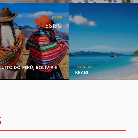
DESDE
5615€
L
UITO DO PERÚ, BOLÍVIA E
TAILÂNDIA
KRABI
S