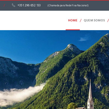
/
+351 296 652 133
(Chamada para Rede Fixa Nacional)
/
/
HOME
QUEM SOMOS
A