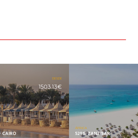
DESDE
1503.13€
ÁFRICA
 CAIRO
5296: ZANZIBAR