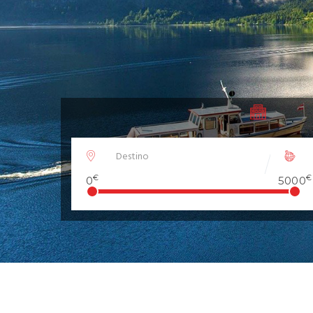
€
€
0
5000