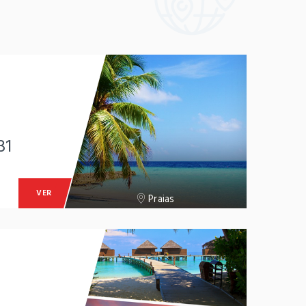
31
VER
Praias