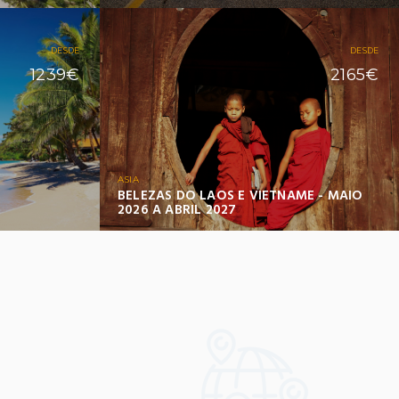
DESDE
DESDE
1239€
2165€
ASIA
BELEZAS DO LAOS E VIETNAME - MAIO
2026 A ABRIL 2027