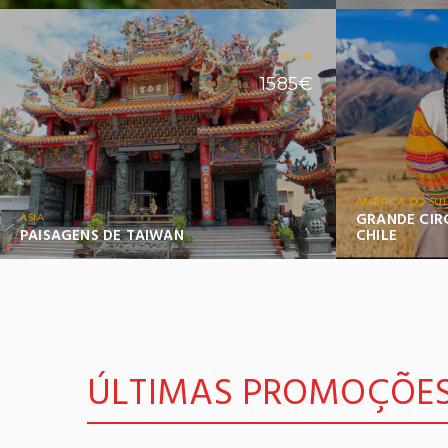
DESDE
1585€
AMÉRICA DO SU
GRANDE CIRC
ASIA
PAISAGENS DE TAIWAN
CHILE
ÚLTIMAS PROMOÇÕE