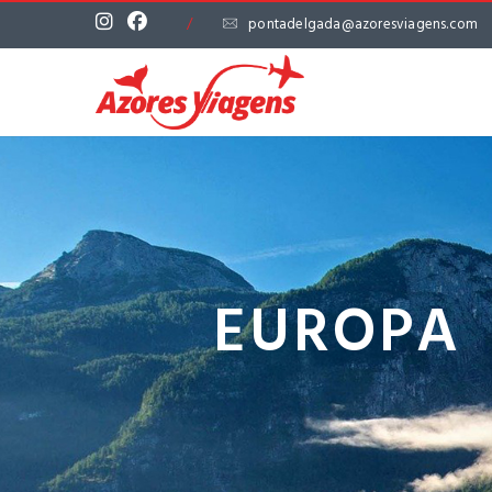
/
pontadelgada@azoresviagens.com
EUROP