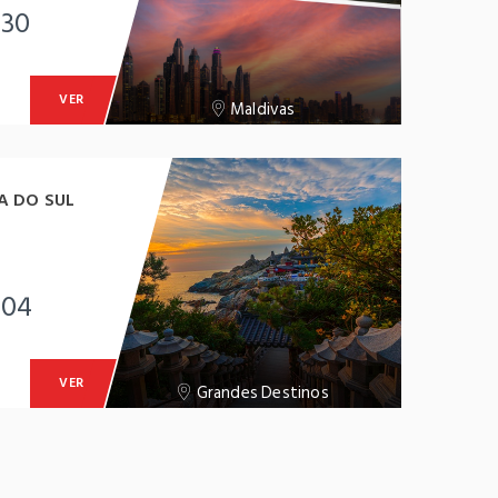
-30
VER
Maldivas
A DO SUL
-04
VER
Grandes Destinos