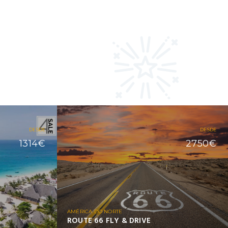
DESDE
DESDE
1314€
2750€
AMÉRICA DO NORTE
ROUTE 66 FLY & DRIVE