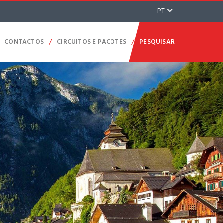
PT
/
/
CONTACTOS
CIRCUITOS E PACOTES
PESQUISAR